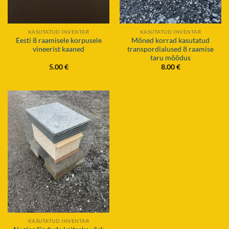
KASUTATUD INVENTAR
KASUTATUD INVENTAR
Eesti 8 raamisele korpusele
Mõned korrad kasutatud
vineerist kaaned
transpordialused 8 raamise
taru mõõdus
5.00
€
8.00
€
KASUTATUD INVENTAR